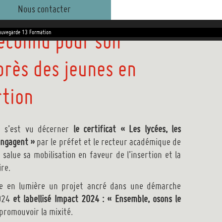
Nous contacter
reconnu pour son
auvegarde 13 Formation
rès des jeunes en
rtion
ré s’est vu décerner
le certificat « Les lycées, les
’engagent »
par le préfet et le recteur académique de
 salue sa mobilisation en faveur de l’insertion et la
ire.
re en lumière un projet ancré dans une démarche
2024
et labellisé Impact 2024 : « Ensemble, osons le
promouvoir la mixité.