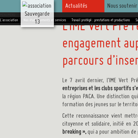
Aller
Actualités
Nous soutenir
au
MENU
MENU
contenu
L’IME Vert Pré 
L'association
Nos établissements et services
Travail protégé : prestations et productions
S
principal
engagement aup
parcours d’inse
Le 7 avril dernier, l’IME Vert P
entreprises et les clubs sportifs s
la région PACA. Une distinction qui
formation des jeunes sur le territo
Cette reconnaissance vient mett
citoyenne et solidaire, initié en 
breaking »,
qui a pour ambition de 