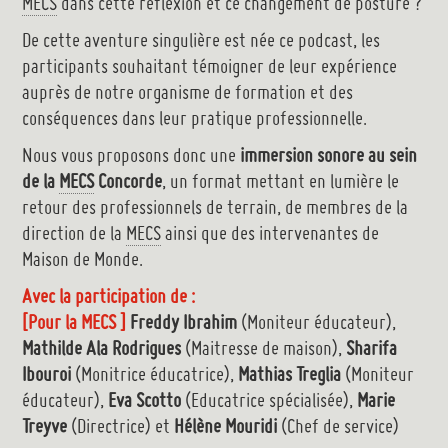
MECS
dans cette réflexion et ce changement de posture ?
De cette aventure singulière est née ce podcast, les
participants souhaitant témoigner de leur expérience
auprès de notre organisme de formation et des
conséquences dans leur pratique professionnelle.
Nous vous proposons donc une
immersion sonore au sein
de la
MECS
Concorde
, un format mettant en lumière le
retour des professionnels de terrain, de membres de la
direction de la
MECS
ainsi que des intervenantes de
Maison de Monde.
Avec la
participation
de :
[Pour la MECS ]
Freddy Ibrahim
(Moniteur éducateur),
Mathilde Ala Rodrigues
(Maitresse de maison),
Sharifa
Ibouroi
(Monitrice éducatrice),
Mathias Treglia
(Moniteur
éducateur),
Eva Scotto
(Educatrice spécialisée),
Marie
Treyve
(Directrice) et
Hélène Mouridi
(Chef de service)