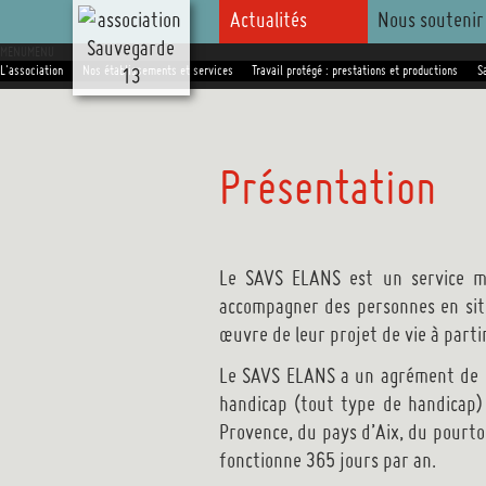
Aller
Actualités
Nous soutenir
au
MENU
MENU
contenu
L'association
Nos établissements et services
Travail protégé : prestations et productions
S
principal
Présentation
Le SAVS ELANS est un service méd
accompagner des personnes en situ
œuvre de leur projet de vie à partir
Le SAVS ELANS a un agrément de 1
handicap (tout type de handicap) 
Provence, du pays d’Aix, du pourtou
fonctionne 365 jours par an.